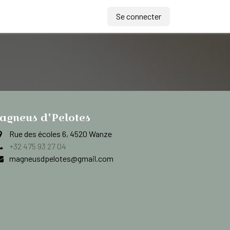
Se connecter
agneus d'Pelotes
Rue des écoles 6, 4520 Wanze
+32 475 93 27 04
magneusdpelotes@gmail.com