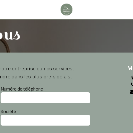
ous
M
otre entreprise ou nos services.
dre dans les plus brefs délais.
Numéro de téléphone
Société