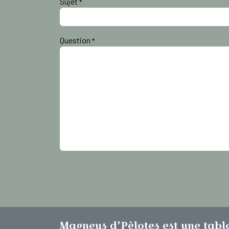
Sujet
*
Question
*
Magneus d'Pèlotes est une tabl