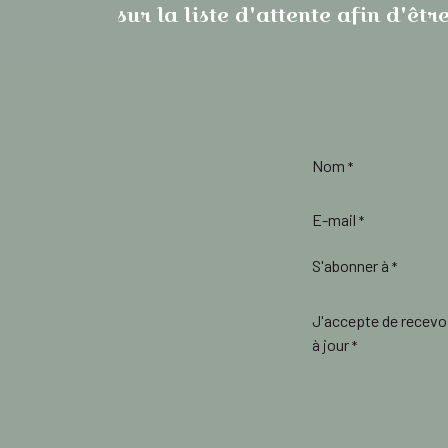
sur la liste d'attente afin d'ê
Nom
*
E-mail
*
S'abonner à
*
J'accepte de recevo
à jour
*