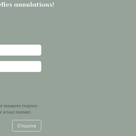
elles annulations!
et essayons toujours
er à tout moment.
S'inscrire